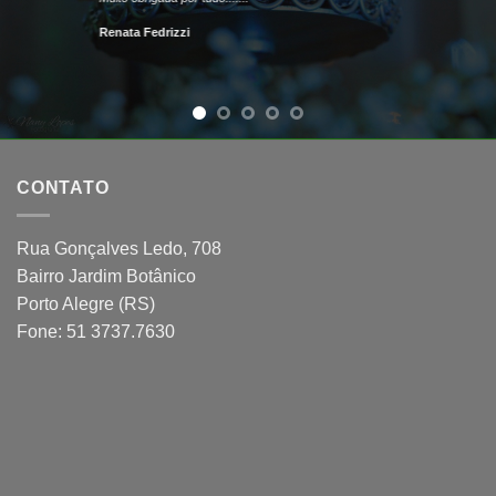
Renata Fedrizzi
CONTATO
Rua Gonçalves Ledo, 708
Bairro Jardim Botânico
Porto Alegre (RS)
Fone: 51 3737.7630