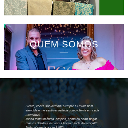
QUEM SOMOS
Gente, vocês são demais! Sempre fui muito bem
atendida e me senti respeitada como cliente em cada
momento!!
Minha festa foi ótima, simples, como eu podia pagar
mas os detalhes de vocês fizeram toda diferença!!!!
Muito obrigada por tudo!!!!!!!