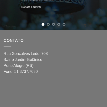
Renata Fedrizzi
CONTATO
Rua Gonçalves Ledo, 708
Bairro Jardim Botânico
Porto Alegre (RS)
Fone: 51 3737.7630