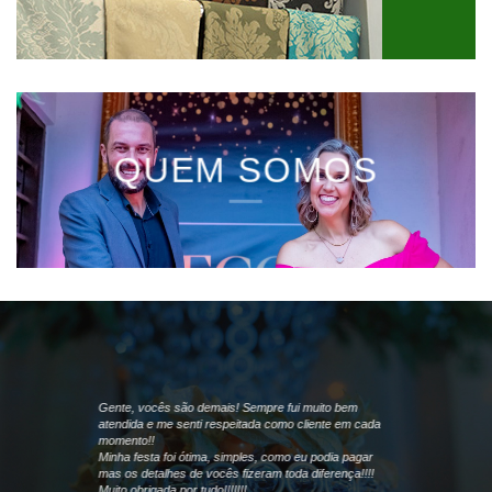
QUEM SOMOS
Gente, vocês são demais! Sempre fui muito bem
atendida e me senti respeitada como cliente em cada
momento!!
Minha festa foi ótima, simples, como eu podia pagar
mas os detalhes de vocês fizeram toda diferença!!!!
Muito obrigada por tudo!!!!!!!